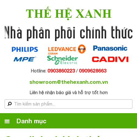
THẾ HỆ XANH
0903860223
0909628663
Hotline:
/
showroom@thehexanh.com.vn
Liên hệ nhận báo giá và hỗ trợ tốt hơn
Danh mục