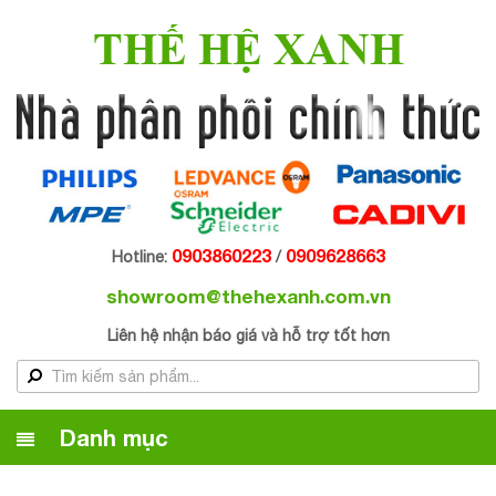
THẾ HỆ XANH
0903860223
0909628663
Hotline:
/
showroom@thehexanh.com.vn
Liên hệ nhận báo giá và hỗ trợ tốt hơn
Danh mục