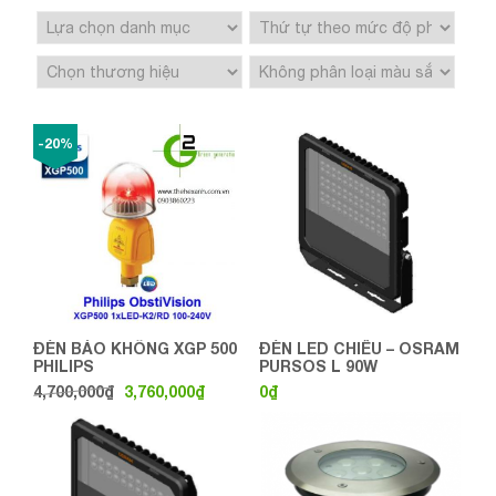
-20%
ĐÈN BÁO KHÔNG XGP 500
ĐÈN LED CHIẾU – OSRAM
PHILIPS
PURSOS L 90W
4,700,000
₫
3,760,000
₫
0
₫