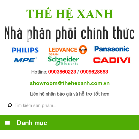
THẾ HỆ XANH
0903860223
0909628663
Hotline:
/
showroom@thehexanh.com.vn
Liên hệ nhận báo giá và hỗ trợ tốt hơn
Danh mục