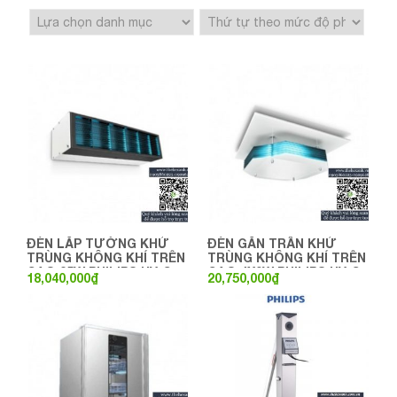
ĐÈN LẮP TƯỜNG KHỬ
ĐÈN GẮN TRẦN KHỬ
TRÙNG KHÔNG KHÍ TRÊN
TRÙNG KHÔNG KHÍ TRÊN
CAO 25W PHILIPS UV-C
CAO 4X9W PHILIPS UV-C
18,040,000
₫
20,750,000
₫