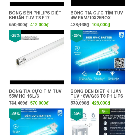
BÓNG ĐÈN PHILIPS DIỆT
BÓNG TIA CỰC TÍM TUV
KHUẨN TUV T8 F17
4W FAM/10X25BOX
1SL/25
550,000
₫
412,000
₫
138,138
₫
104,000
₫
-25%
-25%
BÓNG TIA CỰC TÍM TUV
BÓNG ĐÈN DIỆT KHUẨN
55W HO 1SL/6
TUV 18W/G36 T8 PHILIPS
600MM
764,400
₫
570,000
₫
570,000
₫
428,000
₫
-25%
-30%