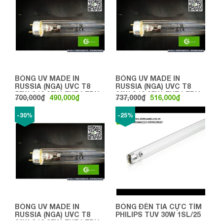
BÓNG UV MADE IN
BÓNG UV MADE IN
RUSSIA (NGA) UVC T8
RUSSIA (NGA) UVC T8
55W G13 25X1 EUE LEDV
36W G13 25X1 EUE LEDV
700,000
₫
490,000
₫
737,000
₫
516,000
₫
L900MM
L1200MM
-30%
-25%
BÓNG UV MADE IN
BÓNG ĐÈN TIA CỰC TÍM
RUSSIA (NGA) UVC T8
PHILIPS TUV 30W 1SL/25