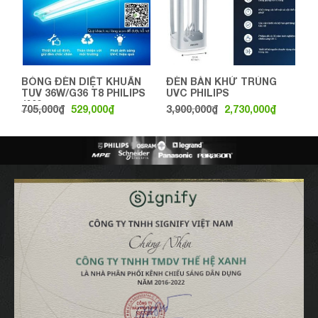
BÓNG ĐÈN DIỆT KHUẨN
ĐÈN BÀN KHỬ TRÙNG
TUV 36W/G36 T8 PHILIPS
UVC PHILIPS
1M2
705,000
₫
529,000
₫
3,900,000
₫
2,730,000
₫