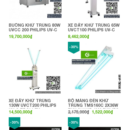
BUỒNG KHỬ TRÙNG 80W
XE ĐẨY KHỬ TRÙNG 65W
UVCC 200 PHILIPS UV-C
UVCT100 PHILIPS UV-C
19,700,000
₫
8,462,000
₫
-30%
XE ĐẨY KHỬ TRÙNG
BỘ MÁNG ĐÈN KHỬ
130W UVCT200 PHILIPS
TRÙNG TMS160C 2X36W
UV-C TROLLEY
TUV SLV/6R 1M2 PHILIPS
14,500,000
₫
2,175,000
₫
1,522,000
₫
UV-C
-30%
-30%