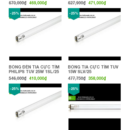
30W G13 25X1 EUE LEDV
670,000
₫
469,000
₫
627,900
₫
471,000
₫
L900MM
-25%
-25%
BÓNG ĐÈN TIA CỰC TÍM
BÓNG TIA CỰC TÍM TUV
PHILIPS TUV 25W 1SL/25
15W SLV/25
546,000
₫
410,000
₫
477,750
₫
358,000
₫
-25%
-25%