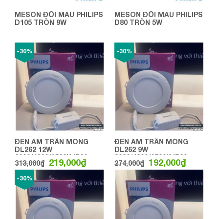
MESON ĐỔI MÀU PHILIPS
MESON ĐỔI MÀU PHILIPS
D105 TRÒN 9W
D80 TRÒN 5W
-30%
-30%
ĐÈN ÂM TRẦN MỎNG
ĐÈN ÂM TRẦN MỎNG
DL262 12W
DL262 9W
3000/4000/6500K IP20
3000/4000/6500K IP20
219,000
₫
192,000
₫
313,000
₫
274,000
₫
D150-155 PHILIPS
D125-130 PHILIPS
-30%