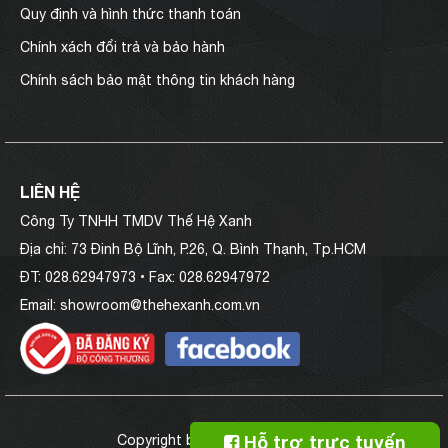
Quy định và hình thức thanh toán
Chính xách đổi trả và bảo hành
Chính sách bảo mật thông tin khách hàng
LIÊN HỆ
Công Ty TNHH TMDV Thế Hệ Xanh
Địa chỉ
: 73 Đinh Bộ Lĩnh, P.26, Q. Bình Thạnh, Tp.HCM
ĐT:
028.62947973 •
Fax:
028.62947972
Email:
showroom@thehexanh.com.vn
Hỗ trợ trực tuyến
Copyright by GCD®
www.gcd.vn