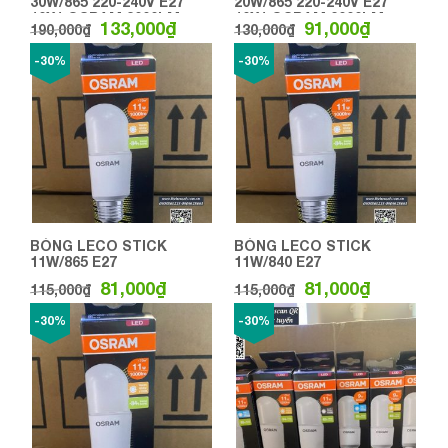
30W/865 220-240V E27
20W/865 220-240V E27
10X1 OSRAM 3000LM
10X1 OSRAM 2000LM
133,000
₫
91,000
₫
190,000
₫
130,000
₫
-30%
-30%
BÓNG LECO STICK
BÓNG LECO STICK
11W/865 E27
11W/840 E27
81,000
₫
81,000
₫
115,000
₫
115,000
₫
-30%
-30%