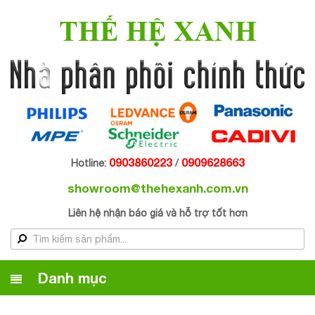
THẾ HỆ XANH
0903860223
0909628663
Hotline:
/
showroom@thehexanh.com.vn
Liên hệ nhận báo giá và hỗ trợ tốt hơn
Danh mục