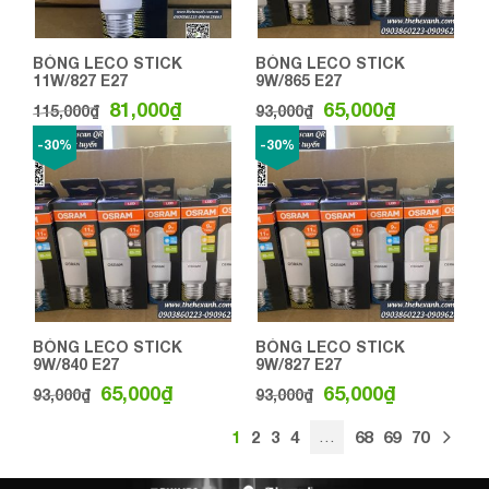
BÓNG LECO STICK
BÓNG LECO STICK
11W/827 E27
9W/865 E27
81,000
₫
65,000
₫
115,000
₫
93,000
₫
-30%
-30%
BÓNG LECO STICK
BÓNG LECO STICK
9W/840 E27
9W/827 E27
65,000
₫
65,000
₫
93,000
₫
93,000
₫
1
2
3
4
…
68
69
70