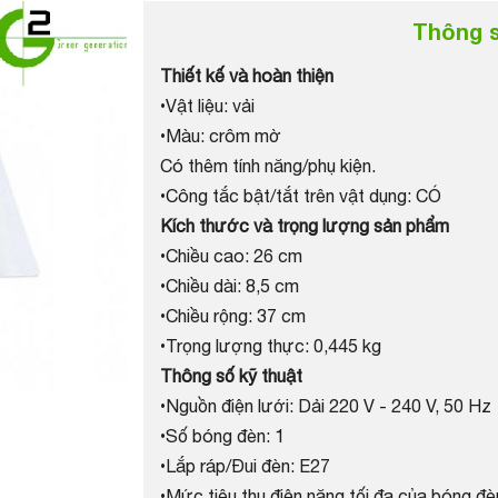
Thông s
Thiết kế và hoàn thiện
•Vật liệu: vải
•Màu: crôm mờ
Có thêm tính năng/phụ kiện.
•Công tắc bật/tắt trên vật dụng: CÓ
Kích thước và trọng lượng sản phẩm
•Chiều cao: 26 cm
•Chiều dài: 8,5 cm
•Chiều rộng: 37 cm
•Trọng lượng thực: 0,445 kg
Thông số kỹ thuật
•Nguồn điện lưới: Dải 220 V - 240 V, 50 Hz
•Số bóng đèn: 1
•Lắp ráp/Đui đèn: E27
•Mức tiêu thụ điện năng tối đa của bóng đè