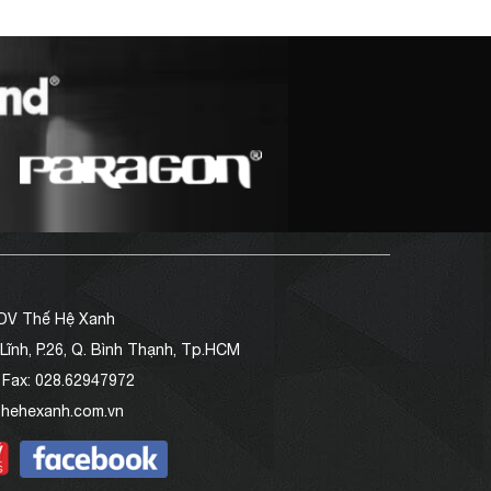
DV Thế Hệ Xanh
 Lĩnh, P.26, Q. Bình Thạnh, Tp.HCM
Fax:
028.62947972
hehexanh.com.vn