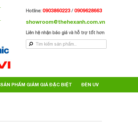
H
0903860223
0909628663
Hotline:
/
showroom@thehexanh.com.vn
Liên hệ nhận báo giá và hỗ trợ tốt hơn
SẢN PHẨM GIẢM GIÁ ĐẶC BIỆT
ĐÈN UV