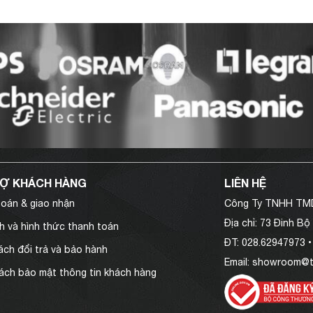
RỢ KHÁCH HÀNG
LIÊN HỆ
oán & giao nhận
Công Ty TNHH TM
Địa chỉ
: 73 Đinh Bộ
h và hình thức thanh toán
ĐT:
028.62947973 •
ách đổi trả và bảo hành
Email:
showroom@t
ách bảo mật thông tin khách hàng