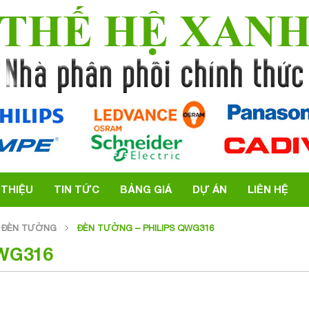
THẾ HỆ XAN
 THIỆU
TIN TỨC
BẢNG GIÁ
DỰ ÁN
LIÊN HỆ
ĐÈN TƯỜNG
ĐÈN TƯỜNG – PHILIPS QWG316
WG316