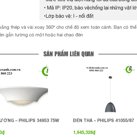
• Mã IP: IP20, bảo vệchống lại những vật
•Lớp bảo vệ: I - nối đất
sàn bằng thép và vải xoay 360° cho chế độ xem toàn cảnh. Bạn có 
 đèn gắn tường có một hoặc hai chao đèn
SẢN PHẨM LIÊN QUAN
ƯỜNG – PHILIPS 34953 75W
ĐÈN THẢ – PHILIPS 41055/87
0
₫
1,945,328
₫