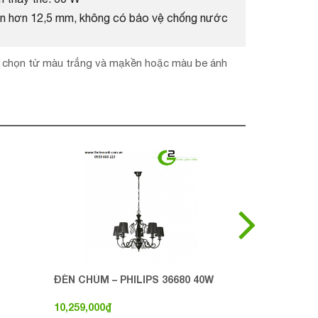
 lớn hơn 12,5 mm, không có bảo vệ chống nước
thể chọn từ màu trắng và mạkền hoặc màu be ánh
ĐÈN CHÙM – PHILIPS 36680 40W
ĐÈN THẢ – P
10,259,000
₫
1,339,812
₫