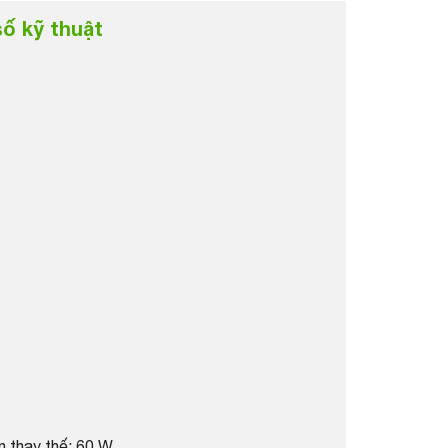
ố kỹ thuật
n thay thế: 60 W