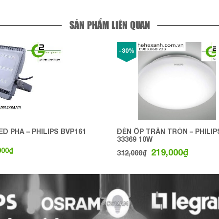
SẢN PHẨM LIÊN QUAN
-30%
ED PHA – PHILIPS BVP161
ĐÈN ỐP TRẦN TRÒN – PHILIP
33369 10W
000
₫
219,000
₫
312,000
₫