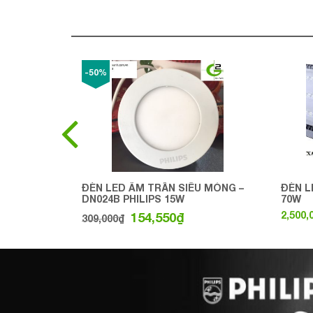
-50%
ĐÈN LED ÂM TRẦN SIÊU MỎNG –
ĐÈN L
DN024B PHILIPS 15W
70W
2,500,
154,550
₫
309,000
₫