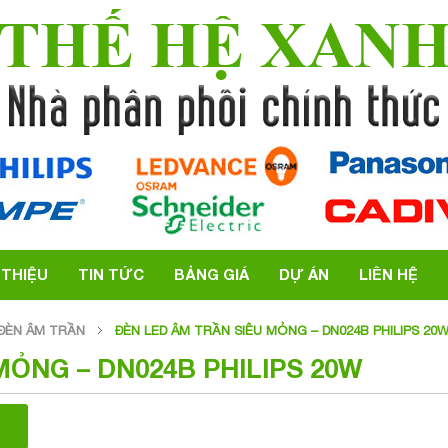
THẾ HỆ XAN
 THIỆU
TIN TỨC
BẢNG GIÁ
DỰ ÁN
LIÊN HỆ
ĐÈN ÂM TRẦN
ĐÈN LED ÂM TRẦN SIÊU MỎNG – DN024B PHILIPS 20
MỎNG – DN024B PHILIPS 20W