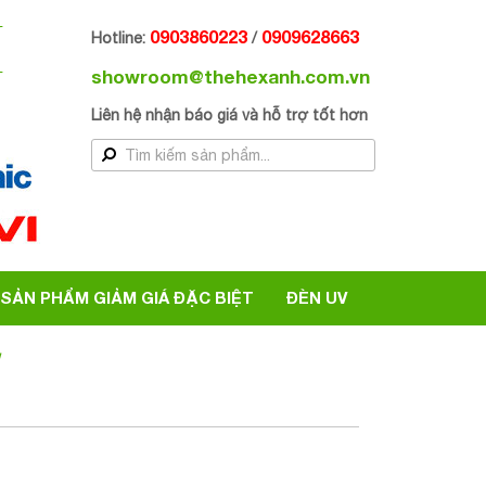
H
0903860223
0909628663
Hotline:
/
showroom@thehexanh.com.vn
Liên hệ nhận báo giá và hỗ trợ tốt hơn
SẢN PHẨM GIẢM GIÁ ĐẶC BIỆT
ĐÈN UV
W