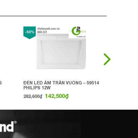
-50%
S
ĐÈN LED ÂM TRẦN VUÔNG – 59514
ĐÈN TUÝP L
PHILIPS 12W
ESSENTIAL
0
₫
142,500
₫
282,600
₫