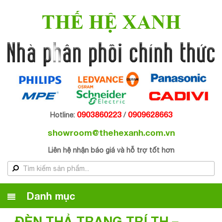
THẾ HỆ XANH
0903860223
0909628663
Hotline:
/
showroom@thehexanh.com.vn
Liên hệ nhận báo giá và hỗ trợ tốt hơn
Danh mục
ĐÈN THẢ TRANG TRÍ TH –