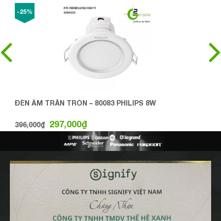
-25%
ĐÈN ÂM TRẦN TRÒN – 80083 PHILIPS 8W
297,000
₫
396,000
₫