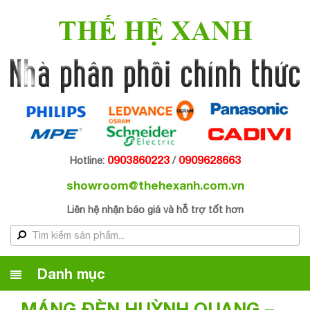
THẾ HỆ XANH
0903860223
0909628663
Hotline:
/
showroom@thehexanh.com.vn
Liên hệ nhận báo giá và hỗ trợ tốt hơn
Danh mục
MÁNG ĐÈN HUỲNH QUANG –